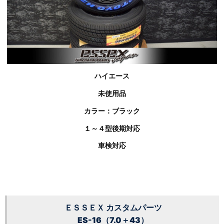
ハイエース
未使用品
カラー：ブラック
１～４型後期対応
車検対応
ＥＳＳＥＸ カスタムパーツ
ES-16（7.0＋43）