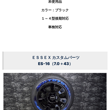
未使用品
カラー：ブラック
１～４型後期対応
車検対応
ＥＳＳＥＸ カスタムパーツ
ES-16（7.0＋43）