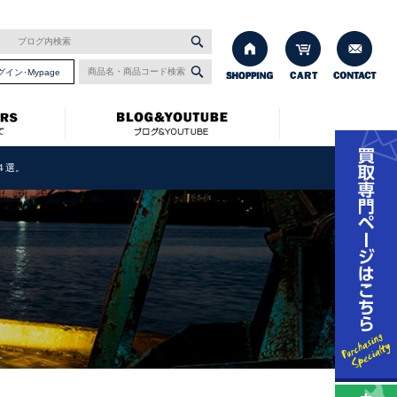
グイン･Mypage
４選。