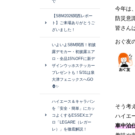
で
今年は
【SBM2026関西レポー
防災意
ト】ご来場ありがとうご
皆さん
ざいました！
おぐ友
いよいよSBM関西！初披
露デモカー・初披露エア
ロ・全品15%OFFに新デ
ザインウッホステッカー
プレゼントも！5/31は泉
大津フェニックスへGO
🦍✨
ハイエース＆キャラバン
そう考
を「安全・簡単」にカッ
コよくするESSEXエア
ハイエ
ロ「LEGARE（レガー
車中泊
レ）」を徹底解説！