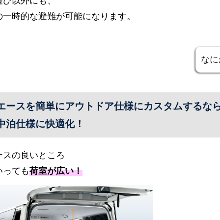
遊び以外にも、
の一時的な避難が可能になります。
なに
エースを簡単にアウトドア仕様にカスタムするな
中泊仕様に快適化！
ースの良いところ
いっても
荷室が広い！