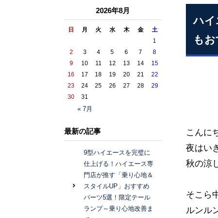
2026年8月
ハイ
日
月
火
水
木
金
土
もお
1
2
3
4
5
6
7
8
9
10
11
12
13
14
15
16
17
18
19
20
21
22
23
24
25
26
27
28
29
30
31
« 7月
最新の記事
こんに
夜はい
9型ハイエースを完璧に
秋の涼
仕上げる！ハイエース専
門店が推す「乗り心地＆
スタイルUP」おすすめ
そこら中
パーツ5選！限定テール
ランプ～乗り心地改善ま
ルンル