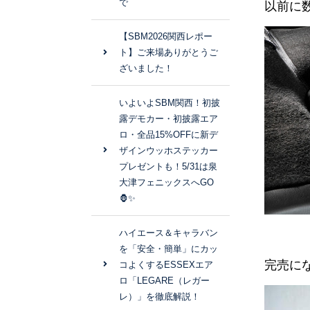
で
以前に
【SBM2026関西レポー
ト】ご来場ありがとうご
ざいました！
いよいよSBM関西！初披
露デモカー・初披露エア
ロ・全品15%OFFに新デ
ザインウッホステッカー
プレゼントも！5/31は泉
大津フェニックスへGO
🦍✨
ハイエース＆キャラバン
を「安全・簡単」にカッ
完売に
コよくするESSEXエア
ロ「LEGARE（レガー
レ）」を徹底解説！