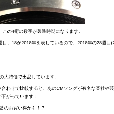
8」この4桁の数字が製造時期になります。
8週目、18が2018年を表しているので、2018年の28週
りの大特価で出品しています。
み合わせで比較すると、あのCMソングが有名な某社や
が下がっています！
1番のお買い得かも！？