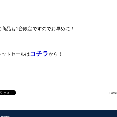
の商品も1台限定ですのでお早めに！
コチラ
レットセールは
から！
Poste