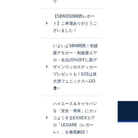
で
【SBM2026関西レポー
ト】ご来場ありがとうご
ざいました！
いよいよSBM関西！初披
露デモカー・初披露エア
ロ・全品15%OFFに新デ
ザインウッホステッカー
プレゼントも！5/31は泉
大津フェニックスへGO
🦍✨
ハイエース＆キャラバン
を「安全・簡単」にカッ
コよくするESSEXエア
ロ「LEGARE（レガー
レ）」を徹底解説！