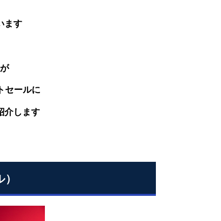
います
が
トセールに
紹介します
ル）