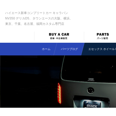
ハイエース新車コンプリートカー キャラバン
NV350 デリカD5、タウンエースの大阪、横浜、
東京、千葉、名古屋、福岡カスタム専門店
ホーム
パーツブログ
エセックス ホイール 