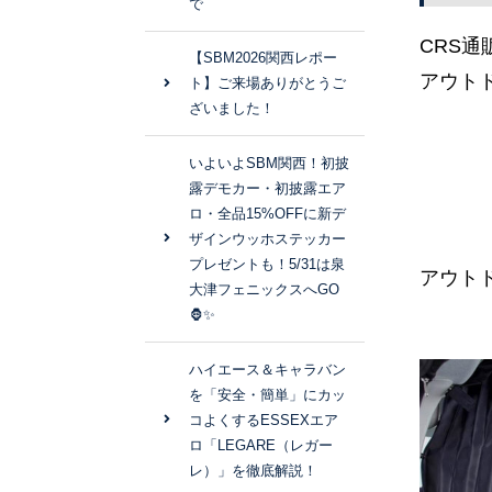
で
CRS
【SBM2026関西レポー
アウト
ト】ご来場ありがとうご
ざいました！
いよいよSBM関西！初披
露デモカー・初披露エア
ロ・全品15%OFFに新デ
ザインウッホステッカー
プレゼントも！5/31は泉
アウト
大津フェニックスへGO
🦍✨
ハイエース＆キャラバン
を「安全・簡単」にカッ
コよくするESSEXエア
ロ「LEGARE（レガー
レ）」を徹底解説！