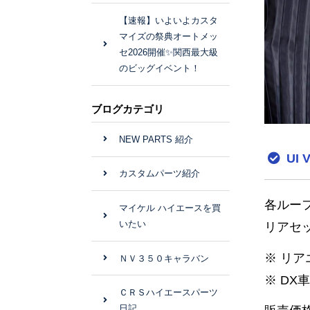
【速報】いよいよカスタ
マイズの祭典オートメッ
セ2026開催✨関西最大級
のビッグイベント！
ブログカテゴリ
NEW PARTS 紹介
UI
カスタムパーツ紹介
各ルー
マイケル ハイエースを買
いたい
リアセ
※ リ
ＮＶ３５０キャラバン
※ DX
ＣＲＳハイエースパーツ
日記