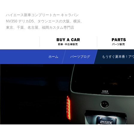
ハイエース新車コンプリートカー キャラバン
NV350 デリカD5、タウンエースの大阪、横浜、
東京、千葉、名古屋、福岡カスタム専門店
ホーム
パーツブログ
もうすぐ夏本番！ア