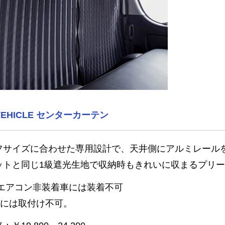
 VEHICLE センターカーテン
フサイズに合わせた専用設計で、天井側にアルミレール
ットと同じ1級遮光生地で収納時もきれいに収まるプリ
アエアコン非装着車には装着不可
車には取付け不可。