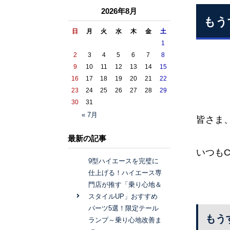
2026年8月
もう
日
月
火
水
木
金
土
1
2
3
4
5
6
7
8
9
10
11
12
13
14
15
16
17
18
19
20
21
22
23
24
25
26
27
28
29
30
31
« 7月
皆さま
最新の記事
いつも
9型ハイエースを完璧に
仕上げる！ハイエース専
門店が推す「乗り心地＆
スタイルUP」おすすめ
パーツ5選！限定テール
もう
ランプ～乗り心地改善ま