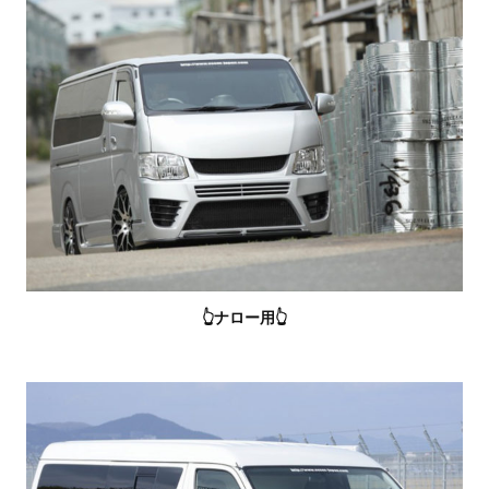
👆ナロー用👆