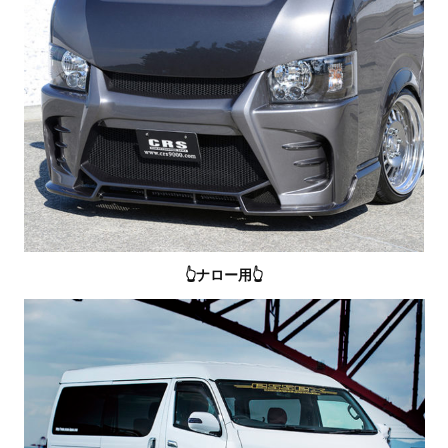
👆ナロー用👆