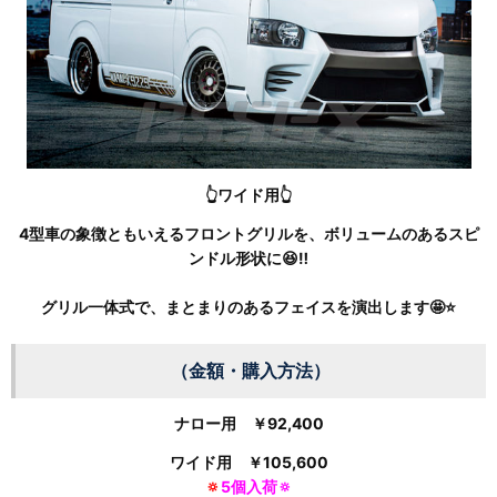
👆ワイド用👆
4型車の象徴ともいえるフロントグリルを、ボリュームのあるスピ
ンドル形状に😆‼
グリル一体式で、まとまりのあるフェイスを演出します🤩⭐
（金額・購入方法）
ナロー用 ￥
92,400
ワイド用 ￥
105,600
🔅
5個入荷🔅