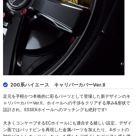
200系ハイエース キャリパーカバーVer.II
足元を手軽かつ本格的に彩るパーツとして登場した新デザインのキ
ャリパーカバーVer.II。ホイールへの干渉をクリアする厚み&形状で
設計され、ESSEXホイールへのマッチングも絶好です!
大きくコンケーブするECホイールにも適合する嬉しい設定。デザイ
ン面ではバッドピンを再現した金属パーツを加えたり、4ポットの