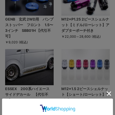
GENB 玄武 2WD用 バンプ
M12×P1.25 2ピースシェルナ
ストッパー フロント 1.5〜
ット【ミドル/ローレット】ア
3インチ SBB01H 【代引不
ダプターポーチ付き
可】
￥22,000～28,600
(税込)
￥9,020
(税込)
ESSEX 200系ハイエース
M12×1.5 2ピースシェルナッ
サイドデカール 【代引不
ト【ショート/ローレット】ア
可】
ダプターポーチ付き
￥14,300～29,700
(税込)
￥20,900～27,500
(税込)