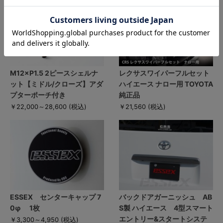
M12×P1.5 2ピースシェルナ
レクサスワイパーフルセット
ット【ミドル/クローズ】アダ
ハイエース ナロー用 TOYOTA
プターポーチ付き
純正品
￥22,000～28,600
(税込)
￥21,560
(税込)
ESSEX センターキャップ 7
バックドアガーニッシュ AB
0φ 1枚
S製 ハイエース 4型スマート
エントリー&スタートシステ
￥3,300～4,950
(税込)