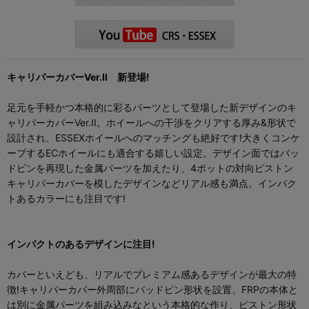
キャリパーカバーVer.II 新登場!
足元を手軽かつ本格的に彩るパーツとして登場した新デザインのキ
ャリパーカバーVer.II。ホイールへの干渉をクリアする厚み&形状で
設計され、ESSEXホイールへのマッチングも絶好です!大きくコンケ
ーブするECホイールにも適合する嬉しい設定。デザイン面ではバッ
ドピンを再現した金属パーツを加えたり、4ポットの対向ピストン
キャリパーカバーを模したデザインなどリアル感も満点。インパク
トあるカラーにも注目です!
インパクトのあるデザインに注目!
カバーといえども、リアルでプレミアム感あるデザインが最大の特
徴!キャリパーカバー外周部にバッドピン形状を設置、FRPの本体と
は別に金属パーツを組み込みなという本格的な作り、ピストン形状