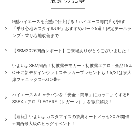
最新の記事
9型ハイエースを完璧に仕上げる！ハイエース専門店が推す
「乗り心地＆スタイルUP」おすすめパーツ5選！限定テールラ
ンプ～乗り心地改善まで
【SBM2026関西レポート】ご来場ありがとうございました！
いよいよSBM関西！初披露デモカー・初披露エアロ・全品15%
OFFに新デザインウッホステッカープレゼントも！5/31は泉大
津フェニックスへGO🦍✨
ハイエース＆キャラバンを「安全・簡単」にカッコよくするE
SSEXエアロ「LEGARE（レガーレ）」を徹底解説！
【速報】いよいよカスタマイズの祭典オートメッセ2026開催
✨関西最大級のビッグイベント！