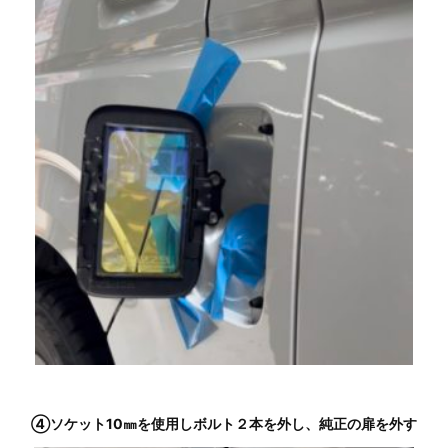
④ソケット10㎜を使用しボルト２本を外し、純正の扉を外す