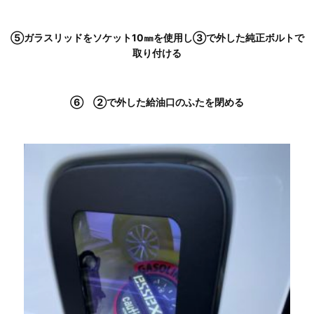
⑤ガラスリッドをソケット10㎜を使用し③で外した純正ボルトで
取り付ける
⑥ ②で外した給油口のふたを閉める