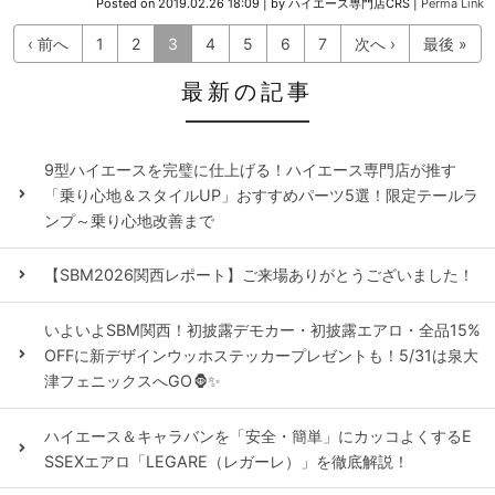
Posted on
2019.02.26 18:09
|
by
ハイエース専門店CRS
|
Perma Link
‹ 前へ
1
2
3
4
5
6
7
次へ ›
最後 »
最新の記事
9型ハイエースを完璧に仕上げる！ハイエース専門店が推す
「乗り心地＆スタイルUP」おすすめパーツ5選！限定テールラ
ンプ～乗り心地改善まで
【SBM2026関西レポート】ご来場ありがとうございました！
いよいよSBM関西！初披露デモカー・初披露エアロ・全品15%
OFFに新デザインウッホステッカープレゼントも！5/31は泉大
津フェニックスへGO🦍✨
ハイエース＆キャラバンを「安全・簡単」にカッコよくするE
SSEXエアロ「LEGARE（レガーレ）」を徹底解説！