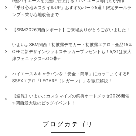
9型ハイエースを完璧に仕上げる！ハイエース専門店が推す
「乗り心地＆スタイルUP」おすすめパーツ5選！限定テールラ
ンプ～乗り心地改善まで
【SBM2026関西レポート】ご来場ありがとうございました！
いよいよSBM関西！初披露デモカー・初披露エアロ・全品15%
OFFに新デザインウッホステッカープレゼントも！5/31は泉大
津フェニックスへGO🦍✨
ハイエース＆キャラバンを「安全・簡単」にカッコよくするE
SSEXエアロ「LEGARE（レガーレ）」を徹底解説！
【速報】いよいよカスタマイズの祭典オートメッセ2026開催
✨関西最大級のビッグイベント！
ブログカテゴリ