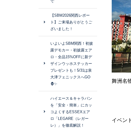
で
【SBM2026関西レポー
ト】ご来場ありがとうご
ざいました！
いよいよSBM関西！初披
露デモカー・初披露エア
ロ・全品15%OFFに新デ
ザインウッホステッカー
プレゼントも！5/31は泉
大津フェニックスへGO
舞洲名
🦍✨
ハイエース＆キャラバン
を「安全・簡単」にカッ
コよくするESSEXエア
ロ「LEGARE（レガー
イベン
レ）」を徹底解説！