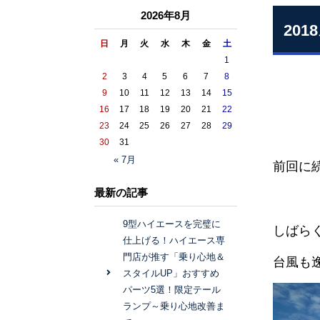
2026年8月
20
日
月
火
水
木
金
土
1
2
3
4
5
6
7
8
9
10
11
12
13
14
15
16
17
18
19
20
21
22
23
24
25
26
27
28
29
30
31
« 7月
前回に
最新の記事
9型ハイエースを完璧に
しばら
仕上げる！ハイエース専
門店が推す「乗り心地＆
台風も
スタイルUP」おすすめ
パーツ5選！限定テール
ランプ～乗り心地改善ま