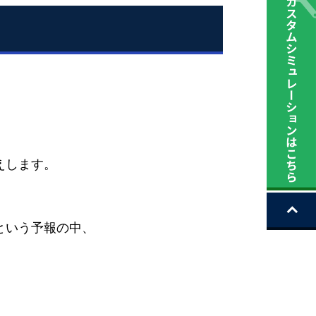
えします。
という予報の中、