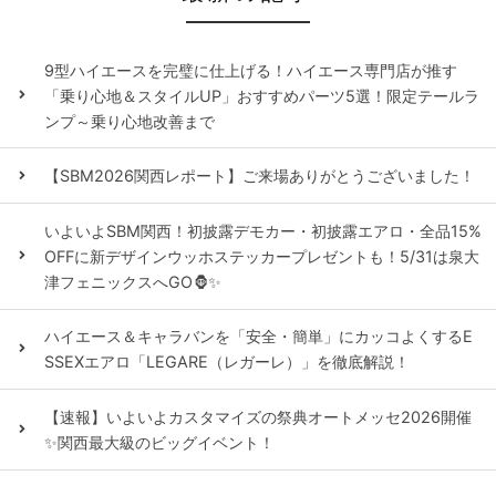
9型ハイエースを完璧に仕上げる！ハイエース専門店が推す
「乗り心地＆スタイルUP」おすすめパーツ5選！限定テールラ
ンプ～乗り心地改善まで
【SBM2026関西レポート】ご来場ありがとうございました！
いよいよSBM関西！初披露デモカー・初披露エアロ・全品15%
OFFに新デザインウッホステッカープレゼントも！5/31は泉大
津フェニックスへGO🦍✨
ハイエース＆キャラバンを「安全・簡単」にカッコよくするE
SSEXエアロ「LEGARE（レガーレ）」を徹底解説！
【速報】いよいよカスタマイズの祭典オートメッセ2026開催
✨関西最大級のビッグイベント！