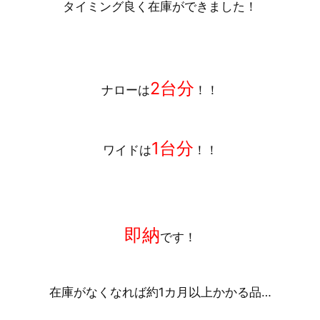
タイミング良く在庫ができました！
2台分
ナローは
！！
1台分
ワイドは
！！
即納
です！
在庫がなくなれば約1カ月以上かかる品…