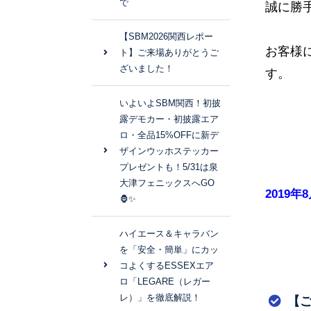
で
誠に勝
【SBM2026関西レポー
お客様
ト】ご来場ありがとうご
ざいました！
す。
いよいよSBM関西！初披
露デモカー・初披露エア
ロ・全品15%OFFに新デ
ザインウッホステッカー
プレゼントも！5/31は泉
大津フェニックスへGO
2019
🦍✨
ハイエース＆キャラバン
を「安全・簡単」にカッ
コよくするESSEXエア
ロ「LEGARE（レガー
レ）」を徹底解説！
【