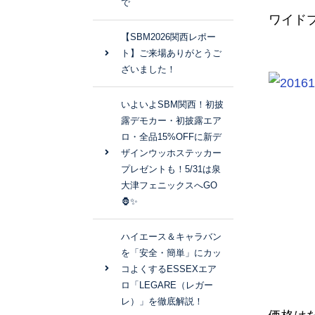
で
ワイド
【SBM2026関西レポー
ト】ご来場ありがとうご
ざいました！
いよいよSBM関西！初披
露デモカー・初披露エア
ロ・全品15%OFFに新デ
ザインウッホステッカー
プレゼントも！5/31は泉
大津フェニックスへGO
🦍✨
ハイエース＆キャラバン
を「安全・簡単」にカッ
コよくするESSEXエア
ロ「LEGARE（レガー
レ）」を徹底解説！