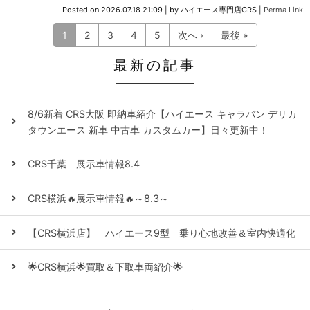
Posted on
2026.07.18 21:09
|
by
ハイエース専門店CRS
|
Perma Link
1
2
3
4
5
次へ ›
最後 »
最新の記事
8/6新着 CRS大阪 即納車紹介【ハイエース キャラバン デリカ
タウンエース 新車 中古車 カスタムカー】日々更新中！
CRS千葉 展示車情報8.4
CRS横浜🔥展示車情報🔥～8.3～
【CRS横浜店】 ハイエース9型 乗り心地改善＆室内快適化
🌟CRS横浜🌟買取＆下取車両紹介🌟