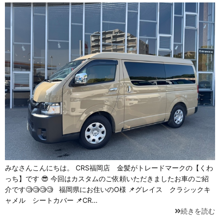
みなさんこんにちは。 CRS福岡店 金髪がトレードマークの【くわ
っち】です 😎 今回はカスタムのご依頼いただきましたお車のご紹
介です🧐🧐🧐🧐 福岡県にお住いのO様 📌グレイス クラシックキ
ャメル シートカバー 📌CR…
続きを読む