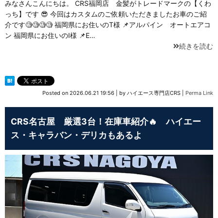
みなさんこんにちは。 CRS福岡店 金髪がトレードマークの【くわ
っち】です 😎 今回はカスタムのご依頼いただきましたお車のご紹
介です🧐🧐🧐🧐 福岡県にお住いのT様 📌アルパイン オートエアコ
ン 福岡県にお住いのI様 📌E…
続きを読む
Posted on
2026.06.21 19:56
|
by
ハイエース専門店CRS
|
Perma Link
CRS名古屋 厳選3台！在庫車紹介🔥 ハイエー
ス・キャラバン・デリカもあるよ