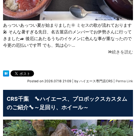
あっついあっつい夏が始まりました🌞 ミセスの歌が流れております
🎤 そんな暑すぎる先日、名古屋店のメンバーでお伊勢さんに行って
きました🚙 後厄にあたるうちのイケメンに色んな事が重なったので
今更の厄払いです⛩ でも、気は心✨…
続きを読む
Posted on
2026.07.18 21:09
|
by
ハイエース専門店CRS
|
Perma Link
CRS千葉 🔧ハイエース、プロボックスカスタム
のご紹介🔧～足回り、ホイール～