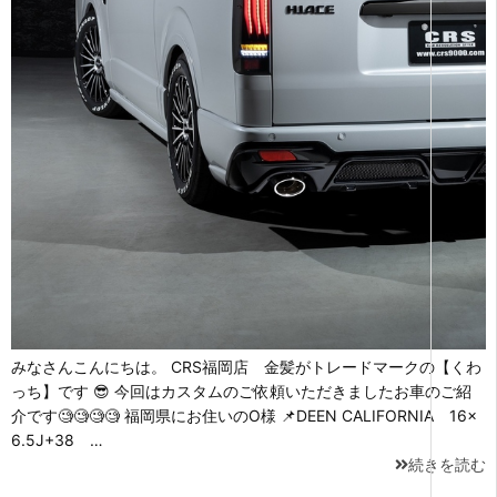
みなさんこんにちは。 CRS福岡店 金髪がトレードマークの【くわ
っち】です 😎 今回はカスタムのご依頼いただきましたお車のご紹
介です🧐🧐🧐🧐 福岡県にお住いのO様 📌DEEN CALIFORNIA 16×
6.5J+38 …
続きを読む