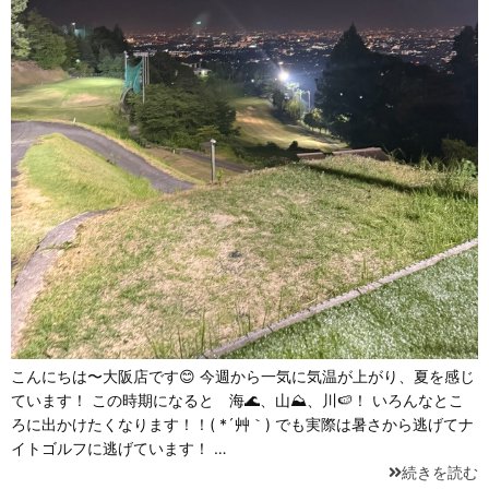
こんにちは〜大阪店です😊 今週から一気に気温が上がり、夏を感じ
ています！ この時期になると 海🌊、山⛰、川🍉！ いろんなとこ
ろに出かけたくなります！！( *´艸｀) でも実際は暑さから逃げてナ
イトゴルフに逃げています！ …
続きを読む