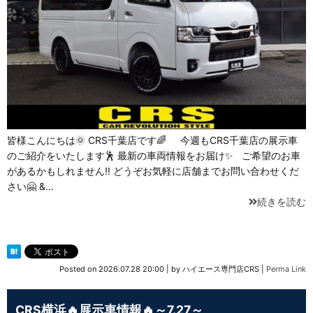
皆様こんにちは🌞 CRS千葉店です🌈 今週もCRS千葉店の展示車
のご紹介をいたします🕺 最新の車両情報をお届け✨ ご希望のお車
があるかもしれません‼ どうぞお気軽に店舗までお問い合わせくだ
さい🤗 &…
続きを読む
Posted on
2026.07.28 20:00
|
by
ハイエース専門店CRS
|
Perma Link
CRS横浜🔥展示車情報🔥～7.27～