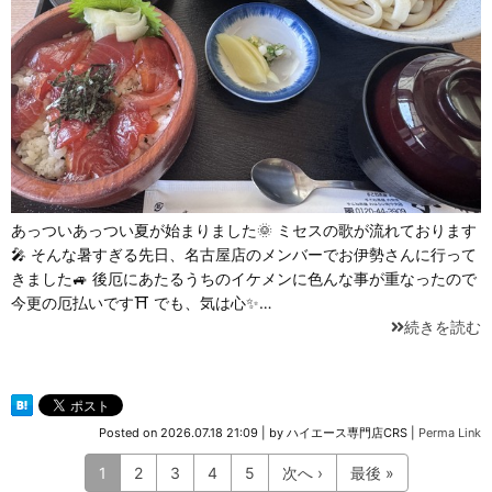
あっついあっつい夏が始まりました🌞 ミセスの歌が流れております
🎤 そんな暑すぎる先日、名古屋店のメンバーでお伊勢さんに行って
きました🚙 後厄にあたるうちのイケメンに色んな事が重なったので
今更の厄払いです⛩ でも、気は心✨…
続きを読む
Posted on
2026.07.18 21:09
|
by
ハイエース専門店CRS
|
Perma Link
1
2
3
4
5
次へ ›
最後 »