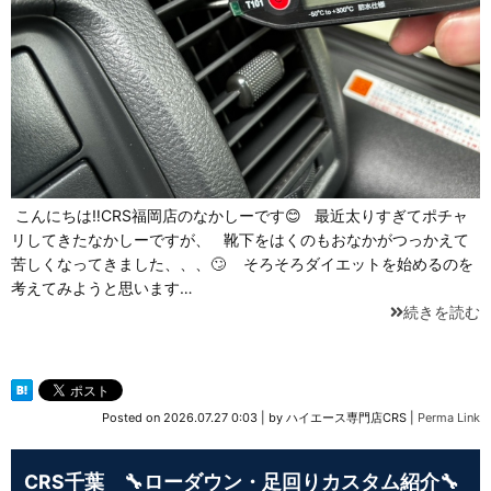
こんにちは‼CRS福岡店のなかしーです😊 最近太りすぎてポチャ
リしてきたなかしーですが、 靴下をはくのもおなかがつっかえて
苦しくなってきました、、、🙄 そろそろダイエットを始めるのを
考えてみようと思います…
続きを読む
Posted on
2026.07.27 0:03
|
by
ハイエース専門店CRS
|
Perma Link
CRS千葉 🔧ローダウン・足回りカスタム紹介🔧