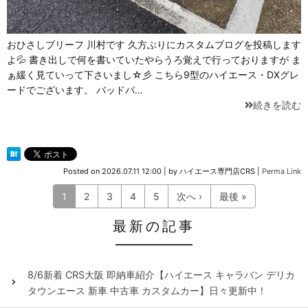
おひさしブリーフ 川村です 久方ぶりにカスタムブログを投稿します
よ💦 書き出しで何を書いていたやらうろ覚えで行っておりますが ま
ぁ緩く見ていって下さいまし☆彡 こちら9型のハイエース・DXグレ
ードでございます。 バッドパ…
続きを読む
Posted on
2026.07.11 12:00
|
by
ハイエース専門店CRS
|
Perma Link
1
2
3
4
5
次へ ›
最後 »
最新の記事
8/6新着 CRS大阪 即納車紹介【ハイエース キャラバン デリカ
タウンエース 新車 中古車 カスタムカー】日々更新中！