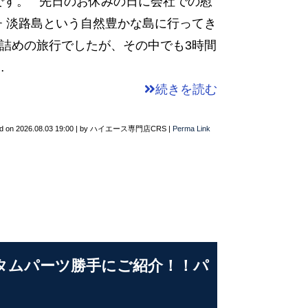
です。 先日のお休みの日に会社での慰
 淡路島という自然豊かな島に行ってき
詰め詰めの旅行でしたが、その中でも3時間
…
続きを読む
d on
2026.08.03 19:00
|
by
ハイエース専門店CRS
|
Perma Link
タムパーツ勝手にご紹介！！パ