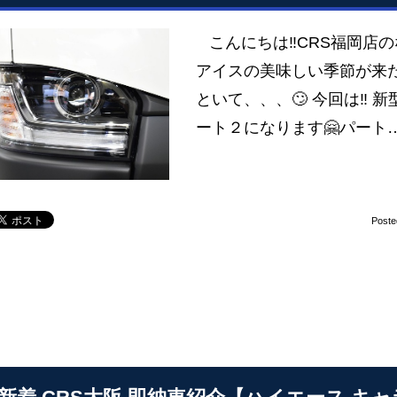
こんにちは‼CRS福岡店の
アイスの美味しい季節が来た
といて、、、🙄 今回は‼ 
ート２になります🤗パート
Poste