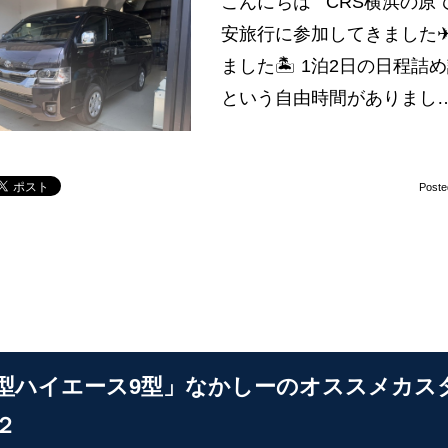
こんにちは CRS横浜の原
安旅行に参加してきました✈
ました🏝 1泊2日の日程
という自由時間がありまし
Poste
型ハイエース9型」なかしーのオススメカス
２