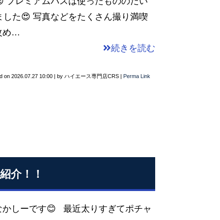
 プレミアムパスは使ったもののだい
した😍 写真などをたくさん撮り満喫
改め…
続きを読む
d on
2026.07.27 10:00
|
by
ハイエース専門店CRS
|
Perma Link
紹介！！
なかしーです😊 最近太りすぎてポチャ