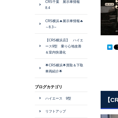
CRS千葉 展示車情報
8.4
CRS横浜🔥展示車情報🔥
～8.3～
【CRS横浜店】 ハイエ
ース9型 乗り心地改善
＆室内快適化
🌟CRS横浜🌟買取＆下取
車両紹介🌟
ブログカテゴリ
ハイエース 9型
【C
リフトアップ