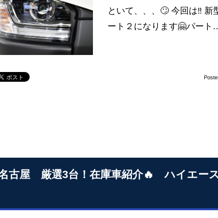
といて、、、🙄 今回は‼ 
ート２になります🤗パート
Poste
S名古屋 厳選3台！在庫車紹介🔥 ハイエ