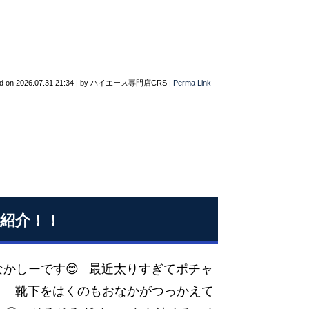
d on
2026.07.31 21:34
|
by
ハイエース専門店CRS
|
Perma Link
紹介！！
なかしーです😊 最近太りすぎてポチャ
、 靴下をはくのもおなかがつっかえて