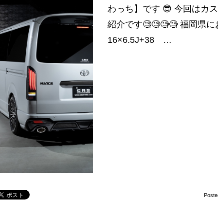
わっち】です 😎 今回は
紹介です🧐🧐🧐🧐 福岡県に
16×6.5J+38 …
Poste