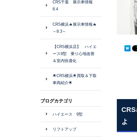
CRS千葉 展示車情報
8.4
CRS横浜🔥展示車情報🔥
～8.3～
【CRS横浜店】 ハイエ
ース9型 乗り心地改善
＆室内快適化
🌟CRS横浜🌟買取＆下取
車両紹介🌟
ブログカテゴリ
CR
ハイエース 9型
よ
リフトアップ