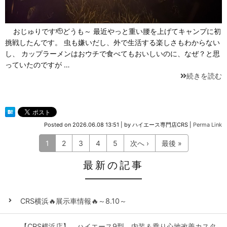
おじゅりです🫡どうも～ 最近やっと重い腰を上げてキャンプに初
挑戦したんです。 虫も嫌いだし、外で生活する楽しさもわからない
し、 カップラーメンはおウチで食べてもおいしいのに、なぜ？と思
っていたのですが …
続きを読む
Posted on
2026.06.08 13:51
|
by
ハイエース専門店CRS
|
Perma Link
1
2
3
4
5
次へ ›
最後 »
最新の記事
CRS横浜🔥展示車情報🔥～8.10～
【CRS横浜店】 ハイエース9型 内装＆乗り心地改善カスタ