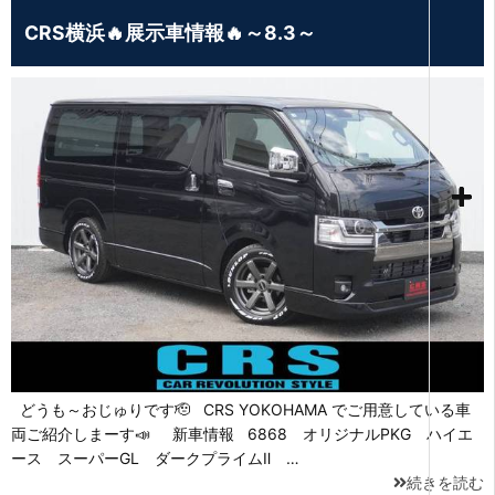
CRS横浜🔥展示車情報🔥～8.3～
どうも～おじゅりです🫡 CRS YOKOHAMA でご用意している車
両ご紹介しまーす📣 新車情報 6868 オリジナルPKG ハイエ
ース スーパーGL ダークプライムⅡ …
続きを読む