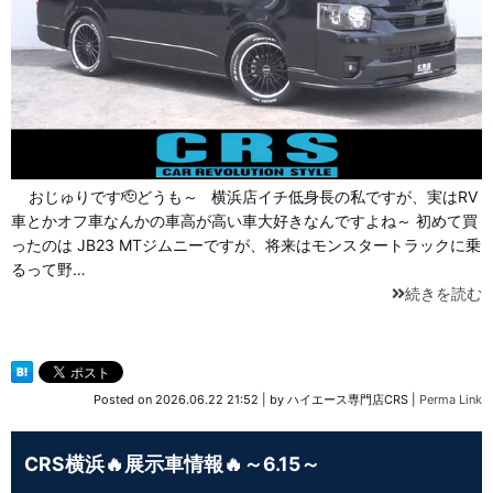
おじゅりです🫡どうも～ 横浜店イチ低身長の私ですが、実はRV
車とかオフ車なんかの車高が高い車大好きなんですよね～ 初めて買
ったのは JB23 MTジムニーですが、将来はモンスタートラックに乗
るって野…
続きを読む
Posted on
2026.06.22 21:52
|
by
ハイエース専門店CRS
|
Perma Link
CRS横浜🔥展示車情報🔥～6.15～