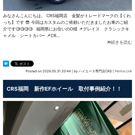
みなさんこんにちは。 CRS福岡店 金髪がトレードマークの【くわ
っち】です 😎 今回はカスタムのご依頼いただきましたお車のご紹
介です🧐🧐🧐🧐 福岡県にお住いのO様 📌グレイス クラシックキ
ャメル シートカバー 📌CR…
続きを読む
Posted on
2026.05.31 20:44
|
by
ハイエース専門店CRS
|
Perma Link
CRS福岡 新作EFホイール 取付事例紹介！！