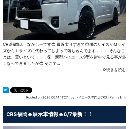
CRS福岡店 なかしーです😎 最近太りすぎて😓服のサイズがＭサイ
ズからＬサイズに代わってしまって落ち込んでます．．． そんなこ
とは、置いといて．．．😰 新型ハイエース9型を街中で見る事が多
くなってきましたが😎 そこで…
続きを読む
Posted on
2026.06.14 11:27
|
by
ハイエース専門店CRS
|
Perma Link
CRS福岡🔥展示車情報🔥6/7最新！！