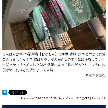
こんばんは‼CRS福岡店【おかもん】です😎 皆様はGWどのように過
ごされましたか？？ 僕はサウナが大好きなので大阪に帰省してサウ
ナばっかり行ってました😊♨ 銭湯によって軟水だったりサウナの温
度が違ったりとお店によって全然…
続きを読む
Posted on
2026.05.10 22:56
|
by
ハイエース専門店CRS
|
Perma Link