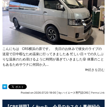
こんにちは CRS横浜の原です。 先日のお休みで彼女のライブの
送迎で日中暇なため温泉に行ってきました♨ 忙しい日々での久しぶ
りな温泉のため溶けるように時間が過ぎていきました😝 体重のこと
もあるためサウナに何回か入…
続きを読む
Posted on
2026.07.20 19:00
|
by
ハイエース専門店CRS
|
Perma Link
【CRS福岡】くわっち 今月のカスタム事例紹介