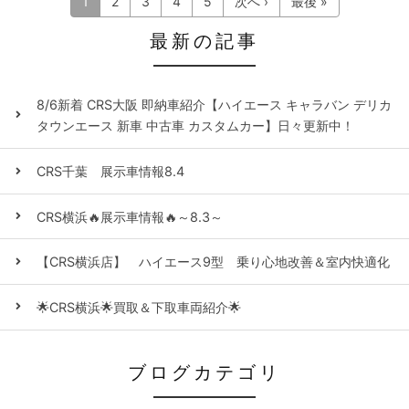
1
2
3
4
5
次へ ›
最後 »
最新の記事
8/6新着 CRS大阪 即納車紹介【ハイエース キャラバン デリカ
タウンエース 新車 中古車 カスタムカー】日々更新中！
CRS千葉 展示車情報8.4
CRS横浜🔥展示車情報🔥～8.3～
【CRS横浜店】 ハイエース9型 乗り心地改善＆室内快適化
🌟CRS横浜🌟買取＆下取車両紹介🌟
ブログカテゴリ