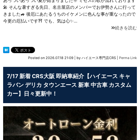
あっついあっつい夏が始まりました🌞 ミセスの歌が流れております
🎤 そんな暑すぎる先日、名古屋店のメンバーでお伊勢さんに行って
きました🚙 後厄にあたるうちのイケメンに色んな事が重なったので
今更の厄払いです⛩ でも、気は心✨…
続きを読む
Posted on
2026.07.18 21:09
|
by
ハイエース専門店CRS
|
Perma Link
7/17 新着 CRS大阪 即納車紹介【ハイエース キャ
ラバン デリカ タウンエース 新車 中古車 カスタム
カー】日々更新中！