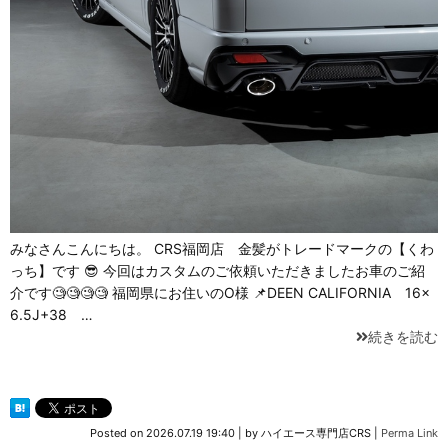
みなさんこんにちは。 CRS福岡店 金髪がトレードマークの【くわ
っち】です 😎 今回はカスタムのご依頼いただきましたお車のご紹
介です🧐🧐🧐🧐 福岡県にお住いのO様 📌DEEN CALIFORNIA 16×
6.5J+38 …
続きを読む
Posted on
2026.07.19 19:40
|
by
ハイエース専門店CRS
|
Perma Link