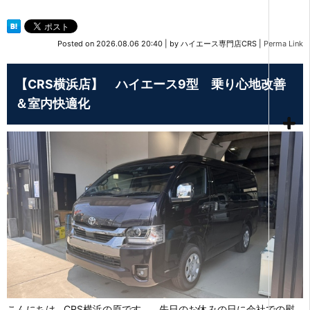
Posted on
2026.08.06 20:40
|
by
ハイエース専門店CRS
|
Perma Link
【CRS横浜店】 ハイエース9型 乗り心地改善
＆室内快適化
こんにちは CRS横浜の原です。 先日のお休みの日に会社での慰