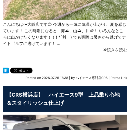
こんにちは〜大阪店です😊 今週から一気に気温が上がり、夏を感じ
ています！ この時期になると 海🌊、山⛰、川🍉！ いろんなとこ
ろに出かけたくなります！！( *´艸｀) でも実際は暑さから逃げてナ
イトゴルフに逃げています！ …
続きを読む
Posted on
2026.07.25 17:38
|
by
ハイエース専門店CRS
|
Perma Link
【CRS横浜店】 ハイエース9型 上品乗り心地
＆スタイリッシュ仕上げ