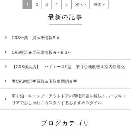
1
2
3
4
5
次へ ›
最後 »
最新の記事
CRS千葉 展示車情報8.4
CRS横浜🔥展示車情報🔥～8.3～
【CRS横浜店】 ハイエース9型 乗り心地改善＆室内快適化
🌟CRS横浜🌟買取＆下取車両紹介🌟
車中泊・キャンプ・アウトドアの荷物問題を解決！ルーフキャ
リアでおしゃれにカスタムするおすすめスタイル
ブログカテゴリ