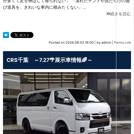
が多くて足を伸ばして寝られない」 「濡れたテントや泥だらけの遊
び道具を、きれいな車内に積みたくない」…
続きを読む
Posted on
2026.08.03 16:00
|
by
admin
|
Perma Link
CRS千葉 ～7.27🌴展示車情報🌈～