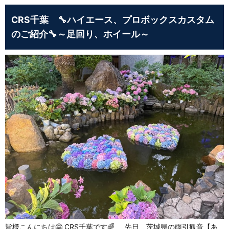
CRS千葉 🔧ハイエース、プロボックスカスタム
のご紹介🔧～足回り、ホイール～
皆様こんにちは🤗 CRS千葉です🌈 先日、茨城県の雨引観音【あ