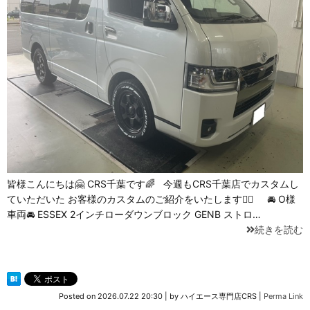
皆様こんにちは🤗 CRS千葉です🌈 今週もCRS千葉店でカスタムし
ていただいた お客様のカスタムのご紹介をいたします💁‍♂️ 🚘 O様
車両🚘 ESSEX 2インチローダウンブロック GENB ストロ…
続きを読む
Posted on
2026.07.22 20:30
|
by
ハイエース専門店CRS
|
Perma Link