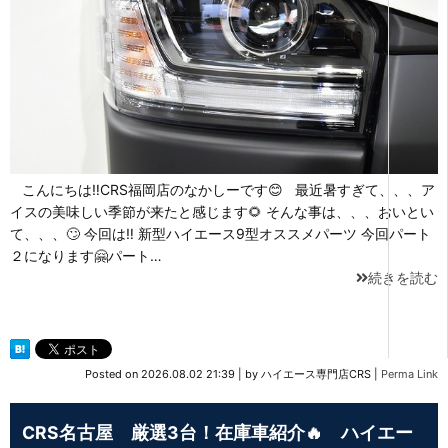
こんにちは‼CRS福岡店のなかしーです😊 最近暑すぎて、、、ア
イスの美味しい季節が来たと感じます🌻 そんな事は、、、おいとい
て、、、🙄 今回は‼ 新型ハイエース9型オススメパーツ 今回パート
２になります🤗パート…
続きを読む
Posted on
2026.08.02 21:39
|
by
ハイエース専門店CRS
|
Perma Link
CRS名古屋 厳選3台！在庫車紹介🔥 ハイエー