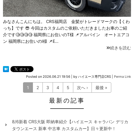
みなさんこんにちは。 CRS福岡店 金髪がトレードマークの【くわ
っち】です 😎 今回はカスタムのご依頼いただきましたお車のご紹
介です🧐🧐🧐🧐 福岡県にお住いのT様 📌アルパイン オートエアコ
ン 福岡県にお住いのI様 📌E…
続きを読む
Posted on
2026.06.21 19:56
|
by
ハイエース専門店CRS
|
Perma Link
1
2
3
4
5
次へ ›
最後 »
最新の記事
8/6新着 CRS大阪 即納車紹介【ハイエース キャラバン デリカ
タウンエース 新車 中古車 カスタムカー】日々更新中！