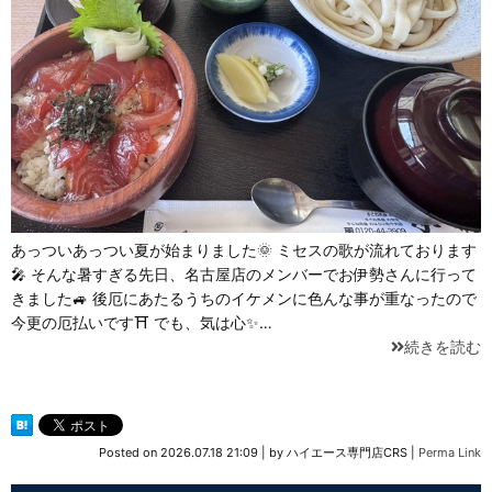
あっついあっつい夏が始まりました🌞 ミセスの歌が流れております
🎤 そんな暑すぎる先日、名古屋店のメンバーでお伊勢さんに行って
きました🚙 後厄にあたるうちのイケメンに色んな事が重なったので
今更の厄払いです⛩ でも、気は心✨…
続きを読む
Posted on
2026.07.18 21:09
|
by
ハイエース専門店CRS
|
Perma Link