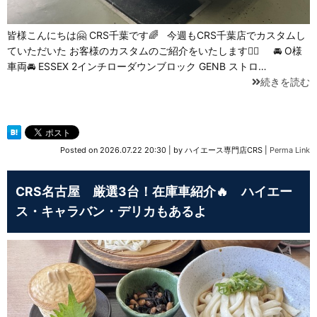
皆様こんにちは🤗 CRS千葉です🌈 今週もCRS千葉店でカスタムし
ていただいた お客様のカスタムのご紹介をいたします💁‍♂️ 🚘 O様
車両🚘 ESSEX 2インチローダウンブロック GENB ストロ…
続きを読む
Posted on
2026.07.22 20:30
|
by
ハイエース専門店CRS
|
Perma Link
CRS名古屋 厳選3台！在庫車紹介🔥 ハイエー
ス・キャラバン・デリカもあるよ