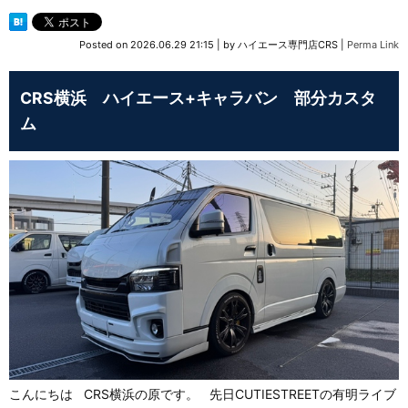
Posted on
2026.06.29 21:15
|
by
ハイエース専門店CRS
|
Perma Link
CRS横浜 ハイエース+キャラバン 部分カスタ
ム
こんにちは CRS横浜の原です。 先日CUTIESTREETの有明ライブ