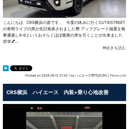
こんにちは CRS横浜の原です。 今度の休みに行くCUTIESTREET
の有明ライブの席が先日発表されました😎 アップグレード抽選を無
事通過しA-6というおそらくほぼ最善の席を引くことが出来ました
😍💯💕…
続きを読む
Posted on
2026.06.15 21:42
|
by
ハイエース専門店CRS
|
Perma Link
CRS横浜 ハイエース 内装+乗り心地改善