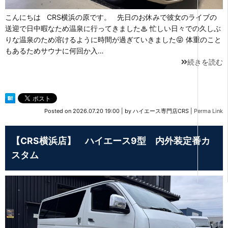
こんにちは CRS横浜の原です。 先日のお休みで彼女のライブの
送迎で日中暇なため温泉に行ってきました♨ 忙しい日々での久しぶ
りな温泉のため溶けるように時間が過ぎていきました😝 体重のこと
もあるためサウナに何回か入…
続きを読む
Posted on
2026.07.20 19:00
|
by
ハイエース専門店CRS
|
Perma Link
【CRS横浜店】 ハイエース9型 内外装定番カ
スタム