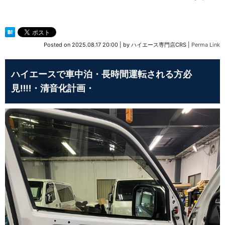
Posted on
2025.08.17 20:00
|
by
ハイエース専門店CRS
|
Perma Link
ハイエースで車中泊・長時間運転される方必
見‼‼・清音化計画・