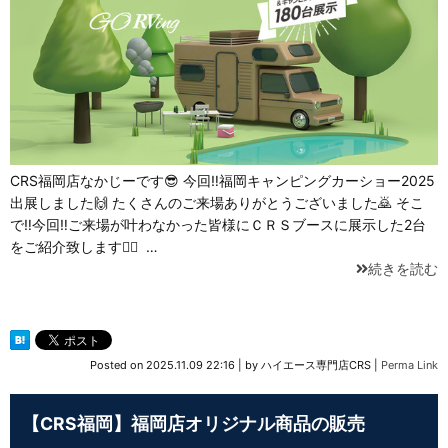
CRS福岡店なかじーです😎 今回‼福岡キャンピングカーショー2025
出展しました🙌 たくさんのご来場ありがとうございました🙇 そこ
で‼今回‼ご来場が叶わなかった皆様にＣＲＳブースに展示した2台
をご紹介致します💁‍♂️ …
続きを読む
Posted on
2025.11.09 22:16
|
by
ハイエース専門店CRS
|
Perma Link
【CRS福岡】福岡店オリジナル商品の販売