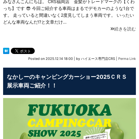
みなさんこんにちは。 CRS福岡店 金髪がトレードマークの【くわ
っち】です 😎 今回ご紹介する車両はまるでデモカーのような1台で
す。 走っていると間違いなく2度見してしまう車両です。 いったい
どんな車両なんだ⁉と文章だけ…
続きを読む
Posted on
2025.12.14 18:00
|
by
ハイエース専門店CRS
|
Perma Link
なかしーのキャンピングカーショー2025ＣＲＳ
展示車両ご紹介！！