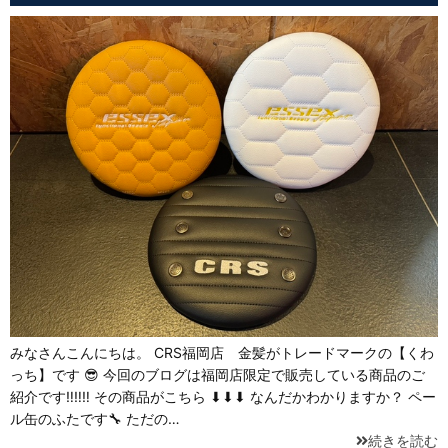
みなさんこんにちは。 CRS福岡店 金髪がトレードマークの【くわ
っち】です 😎 今回のブログは福岡店限定で販売している商品のご
紹介です‼‼‼ その商品がこちら ⬇⬇⬇ なんだかわかりますか？ ペー
ル缶のふたです🔧 ただの…
続きを読む