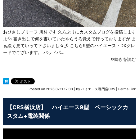
おひさしブリーフ 川村です 久方ぶりにカスタムブログを投稿します
よ💦 書き出しで何を書いていたやらうろ覚えで行っておりますが ま
ぁ緩く見ていって下さいまし☆彡 こちら9型のハイエース・DXグレ
ードでございます。 バッドパ…
続きを読む
Posted on
2026.07.11 12:00
|
by
ハイエース専門店CRS
|
Perma Link
【CRS横浜店】 ハイエース9型 ベーシックカ
スタム+電装関係