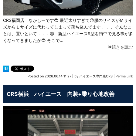
CRS福岡店 なかしーです😎 最近太りすぎて😓服のサイズがＭサイ
ズからＬサイズに代わってしまって落ち込んでます．．． そんなこ
とは、置いといて．．．😰 新型ハイエース9型を街中で見る事が多
くなってきましたが😎 そこで…
続きを読む
Posted on
2026.06.14 11:27
|
by
ハイエース専門店CRS
|
Perma Link
CRS横浜 ハイエース 内装+乗り心地改善