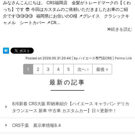
みなさんこんにちは。 CRS福岡店 金髪がトレードマークの【くわ
っち】です 😎 今回はカスタムのご依頼いただきましたお車のご紹
介です🧐🧐🧐🧐 福岡県にお住いのO様 📌グレイス クラシックキ
ャメル シートカバー 📌CR…
続きを読む
Posted on
2026.05.31 20:44
|
by
ハイエース専門店CRS
|
Perma Link
1
2
3
4
5
次へ ›
最後 »
最新の記事
8/6新着 CRS大阪 即納車紹介【ハイエース キャラバン デリカ
タウンエース 新車 中古車 カスタムカー】日々更新中！
CRS千葉 展示車情報8.4