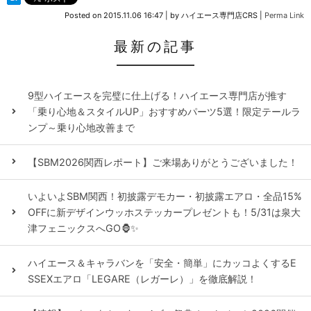
Posted on
2015.11.06 16:47
|
by
ハイエース専門店CRS
|
Perma Link
最新の記事
9型ハイエースを完璧に仕上げる！ハイエース専門店が推す
「乗り心地＆スタイルUP」おすすめパーツ5選！限定テールラ
ンプ～乗り心地改善まで
【SBM2026関西レポート】ご来場ありがとうございました！
いよいよSBM関西！初披露デモカー・初披露エアロ・全品15%
OFFに新デザインウッホステッカープレゼントも！5/31は泉大
津フェニックスへGO🦍✨
ハイエース＆キャラバンを「安全・簡単」にカッコよくするE
SSEXエアロ「LEGARE（レガーレ）」を徹底解説！