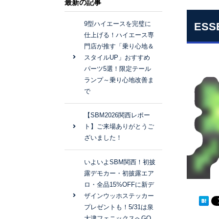
最新の記事
9型ハイエースを完璧に
ES
仕上げる！ハイエース専
門店が推す「乗り心地＆
スタイルUP」おすすめ
パーツ5選！限定テール
ランプ～乗り心地改善ま
で
【SBM2026関西レポー
ト】ご来場ありがとうご
ざいました！
いよいよSBM関西！初披
露デモカー・初披露エア
ロ・全品15%OFFに新デ
ザインウッホステッカー
プレゼントも！5/31は泉
大津フェニックスへGO