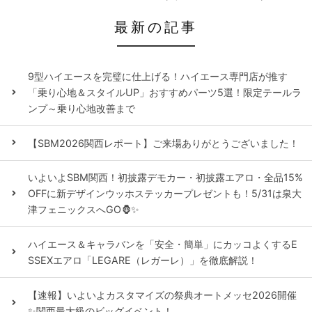
最新の記事
9型ハイエースを完璧に仕上げる！ハイエース専門店が推す
「乗り心地＆スタイルUP」おすすめパーツ5選！限定テールラ
ンプ～乗り心地改善まで
【SBM2026関西レポート】ご来場ありがとうございました！
いよいよSBM関西！初披露デモカー・初披露エアロ・全品15%
OFFに新デザインウッホステッカープレゼントも！5/31は泉大
津フェニックスへGO🦍✨
ハイエース＆キャラバンを「安全・簡単」にカッコよくするE
SSEXエアロ「LEGARE（レガーレ）」を徹底解説！
【速報】いよいよカスタマイズの祭典オートメッセ2026開催
✨関西最大級のビッグイベント！