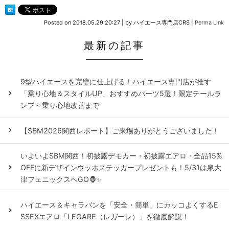
Posted on
2018.05.29 20:27
|
by
ハイエース専門店CRS
|
Perma Link
最新の記事
9型ハイエースを完璧に仕上げる！ハイエース専門店が推す
「乗り心地＆スタイルUP」おすすめパーツ5選！限定テールラ
ンプ～乗り心地改善まで
【SBM2026関西レポート】ご来場ありがとうございました！
いよいよSBM関西！初披露デモカー・初披露エアロ・全品15%
OFFに新デザインウッホステッカープレゼントも！5/31は泉大
津フェニックスへGO🦍✨
ハイエース＆キャラバンを「安全・簡単」にカッコよくするE
SSEXエアロ「LEGARE（レガーレ）」を徹底解説！