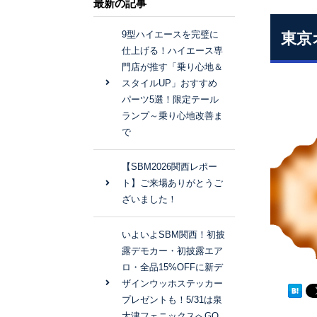
最新の記事
9型ハイエースを完璧に
東京
仕上げる！ハイエース専
門店が推す「乗り心地＆
スタイルUP」おすすめ
パーツ5選！限定テール
ランプ～乗り心地改善ま
で
【SBM2026関西レポー
ト】ご来場ありがとうご
ざいました！
いよいよSBM関西！初披
露デモカー・初披露エア
ロ・全品15%OFFに新デ
ザインウッホステッカー
プレゼントも！5/31は泉
大津フェニックスへGO