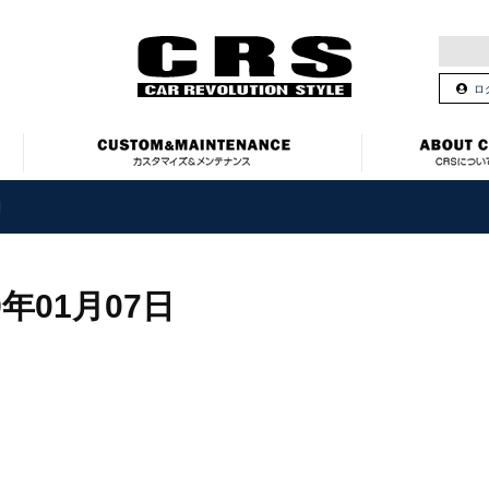
ロ
日
9年01月07日