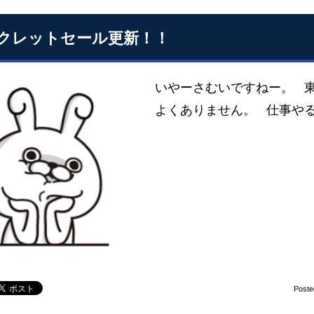
クレットセール更新！！
いやーさむいですねー。 
よくありません。 仕事や
Poste