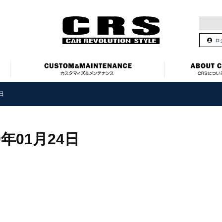
ロ
4日
9年01月24日