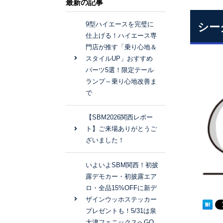
最新の記事
9型ハイエースを完璧に
シー
仕上げる！ハイエース専
門店が推す「乗り心地＆
スタイルUP」おすすめ
パーツ5選！限定テール
ランプ～乗り心地改善ま
で
【SBM2026関西レポー
ト】ご来場ありがとうご
ざいました！
いよいよSBM関西！初披
露デモカー・初披露エア
ロ・全品15%OFFに新デ
ザインウッホステッカー
プレゼントも！5/31は泉
大津フェニックスへGO