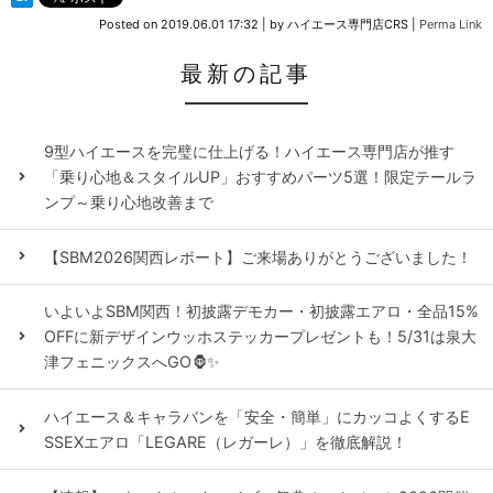
Posted on
2019.06.01 17:32
|
by
ハイエース専門店CRS
|
Perma Link
最新の記事
9型ハイエースを完璧に仕上げる！ハイエース専門店が推す
「乗り心地＆スタイルUP」おすすめパーツ5選！限定テールラ
ンプ～乗り心地改善まで
【SBM2026関西レポート】ご来場ありがとうございました！
いよいよSBM関西！初披露デモカー・初披露エアロ・全品15%
OFFに新デザインウッホステッカープレゼントも！5/31は泉大
津フェニックスへGO🦍✨
ハイエース＆キャラバンを「安全・簡単」にカッコよくするE
SSEXエアロ「LEGARE（レガーレ）」を徹底解説！