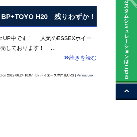
BP+TOYO H20 残りわずか！
P中です！ 人気のESSEXホイー
販売しております！ …
続きを読む
d on
2019.06.24 18:07
|
by
ハイエース専門店CRS
|
Perma Link