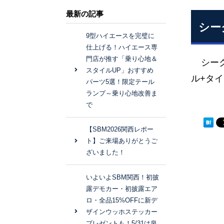
最新の記事
シー
9型ハイエースを完璧に
仕上げる！ハイエース専
門店が推す「乗り心地＆
シーク
スタイルUP」おすすめ
ル+タ
パーツ5選！限定テール
ランプ～乗り心地改善ま
で
【SBM2026関西レポー
ト】ご来場ありがとうご
ざいました！
いよいよSBM関西！初披
露デモカー・初披露エア
ロ・全品15%OFFに新デ
ザインウッホステッカー
プレゼントも！5/31は泉