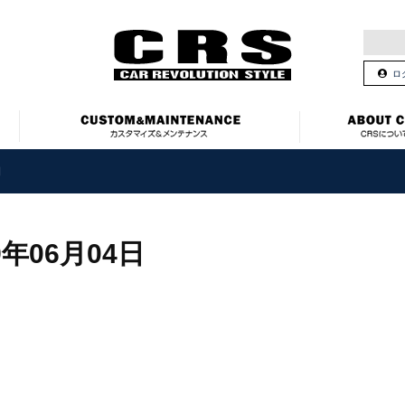
ロ
日
9年06月04日