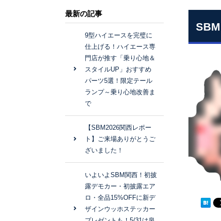
最新の記事
SB
9型ハイエースを完璧に
仕上げる！ハイエース専
門店が推す「乗り心地＆
スタイルUP」おすすめ
パーツ5選！限定テール
ランプ～乗り心地改善ま
で
【SBM2026関西レポー
ト】ご来場ありがとうご
ざいました！
いよいよSBM関西！初披
露デモカー・初披露エア
ロ・全品15%OFFに新デ
ザインウッホステッカー
プレゼントも！5/31は泉