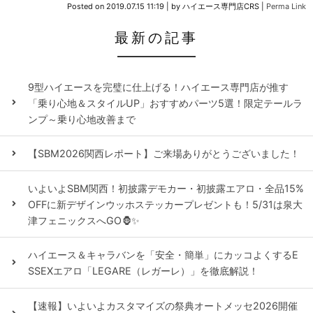
Posted on
2019.07.15 11:19
|
by
ハイエース専門店CRS
|
Perma Link
最新の記事
9型ハイエースを完璧に仕上げる！ハイエース専門店が推す
「乗り心地＆スタイルUP」おすすめパーツ5選！限定テールラ
ンプ～乗り心地改善まで
【SBM2026関西レポート】ご来場ありがとうございました！
いよいよSBM関西！初披露デモカー・初披露エアロ・全品15%
OFFに新デザインウッホステッカープレゼントも！5/31は泉大
津フェニックスへGO🦍✨
ハイエース＆キャラバンを「安全・簡単」にカッコよくするE
SSEXエアロ「LEGARE（レガーレ）」を徹底解説！
【速報】いよいよカスタマイズの祭典オートメッセ2026開催