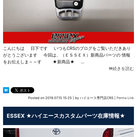
こんにちは 日下です いつもCRSのブログをご覧いただきあり
がとうございます 今回は、（ＥＳＳＥＸ）新商品パーツの 情報
をお伝えしま～～す ★新商品★ …
続きを読む
Posted on
2019.07.15 15:25
|
by
ハイエース専門店CRS
|
Perma Link
ESSEX ★ハイエースカスタムパーツ在庫情報★