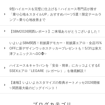
9型ハイエースを完璧に仕上げる！ハイエース専門店が推す
「乗り心地＆スタイルUP」おすすめパーツ5選！限定テールラ
ンプ～乗り心地改善まで
【SBM2026関西レポート】ご来場ありがとうございました！
いよいよSBM関西！初披露デモカー・初披露エアロ・全品15%
OFFに新デザインウッホステッカープレゼントも！5/31は泉大
津フェニックスへGO🦍✨
ハイエース＆キャラバンを「安全・簡単」にカッコよくするE
SSEXエアロ「LEGARE（レガーレ）」を徹底解説！
【速報】いよいよカスタマイズの祭典オートメッセ2026開催
✨関西最大級のビッグイベント！
ブログカテゴリ