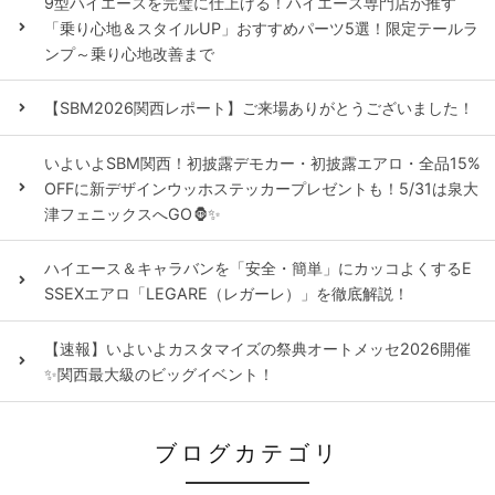
9型ハイエースを完璧に仕上げる！ハイエース専門店が推す
「乗り心地＆スタイルUP」おすすめパーツ5選！限定テールラ
ンプ～乗り心地改善まで
【SBM2026関西レポート】ご来場ありがとうございました！
いよいよSBM関西！初披露デモカー・初披露エアロ・全品15%
OFFに新デザインウッホステッカープレゼントも！5/31は泉大
津フェニックスへGO🦍✨
ハイエース＆キャラバンを「安全・簡単」にカッコよくするE
SSEXエアロ「LEGARE（レガーレ）」を徹底解説！
【速報】いよいよカスタマイズの祭典オートメッセ2026開催
✨関西最大級のビッグイベント！
ブログカテゴリ