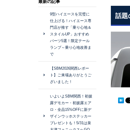
最新の記事
9型ハイエースを完璧に
話題
仕上げる！ハイエース専
門店が推す「乗り心地＆
スタイルUP」おすすめ
パーツ5選！限定テール
ランプ～乗り心地改善ま
で
【SBM2026関西レポー
ト】ご来場ありがとうご
ざいました！
いよいよSBM関西！初披
露デモカー・初披露エア
ロ・全品15%OFFに新デ
ザインウッホステッカー
プレゼントも！5/31は泉
大津フェニックスへGO