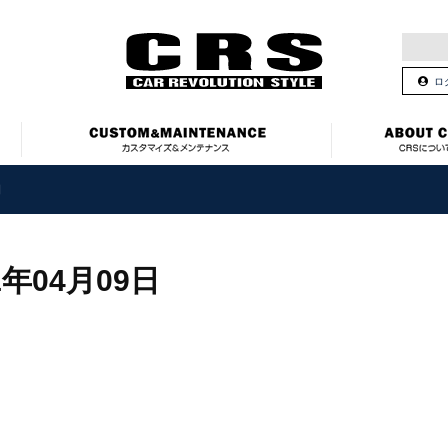
ロ
日
1年04月09日