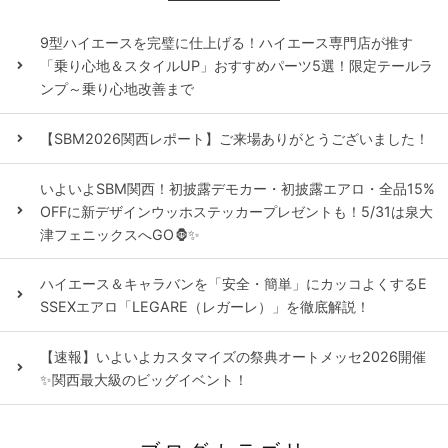
9型ハイエースを完璧に仕上げる！ハイエース専門店が推す
「乗り心地＆スタイルUP」おすすめパーツ5選！限定テールラ
ンプ～乗り心地改善まで
【SBM2026関西レポート】ご来場ありがとうございました！
いよいよSBM関西！初披露デモカー・初披露エアロ・全品15%
OFFに新デザインウッホステッカープレゼントも！5/31は泉大
津フェニックスへGO🦍✨
ハイエース＆キャラバンを「安全・簡単」にカッコよくするE
SSEXエアロ「LEGARE（レガーレ）」を徹底解説！
【速報】いよいよカスタマイズの祭典オートメッセ2026開催
✨関西最大級のビッグイベント！