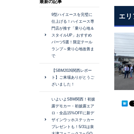
最新の記事
9型ハイエースを完璧に
エリ
仕上げる！ハイエース専
門店が推す「乗り心地＆
スタイルUP」おすすめ
パーツ5選！限定テール
ランプ～乗り心地改善ま
で
【SBM2026関西レポー
ト】ご来場ありがとうご
ざいました！
いよいよSBM関西！初披
露デモカー・初披露エア
ロ・全品15%OFFに新デ
ザインウッホステッカー
プレゼントも！5/31は泉
大津フェニックスへGO