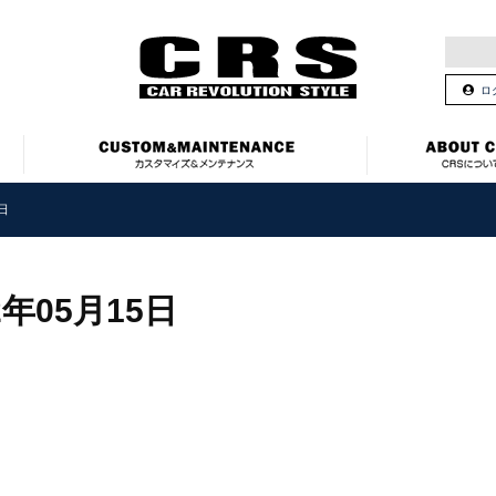
ロ
5日
2年05月15日