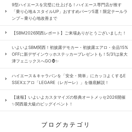
9型ハイエースを完璧に仕上げる！ハイエース専門店が推す
「乗り心地＆スタイルUP」おすすめパーツ5選！限定テールラ
ンプ～乗り心地改善まで
【SBM2026関西レポート】ご来場ありがとうございました！
いよいよSBM関西！初披露デモカー・初披露エアロ・全品15%
OFFに新デザインウッホステッカープレゼントも！5/31は泉大
津フェニックスへGO🦍✨
ハイエース＆キャラバンを「安全・簡単」にカッコよくするE
SSEXエアロ「LEGARE（レガーレ）」を徹底解説！
【速報】いよいよカスタマイズの祭典オートメッセ2026開催
✨関西最大級のビッグイベント！
ブログカテゴリ