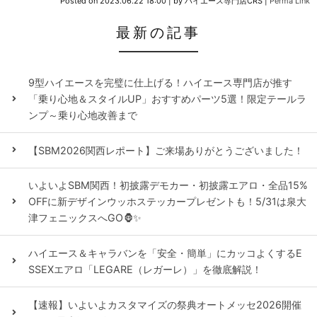
Posted on
2023.06.22 18:00
|
by
ハイエース専門店CRS
|
Perma Link
最新の記事
9型ハイエースを完璧に仕上げる！ハイエース専門店が推す
「乗り心地＆スタイルUP」おすすめパーツ5選！限定テールラ
ンプ～乗り心地改善まで
【SBM2026関西レポート】ご来場ありがとうございました！
いよいよSBM関西！初披露デモカー・初披露エアロ・全品15%
OFFに新デザインウッホステッカープレゼントも！5/31は泉大
津フェニックスへGO🦍✨
ハイエース＆キャラバンを「安全・簡単」にカッコよくするE
SSEXエアロ「LEGARE（レガーレ）」を徹底解説！
【速報】いよいよカスタマイズの祭典オートメッセ2026開催