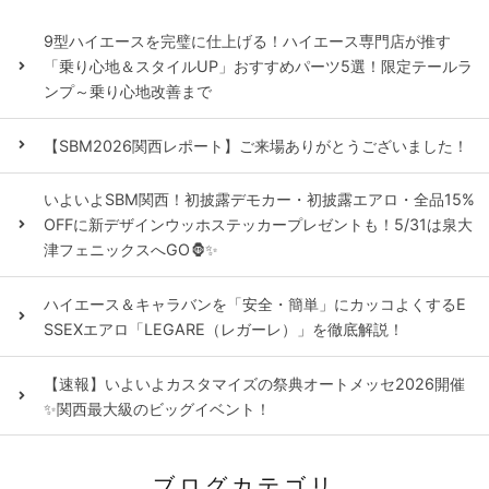
9型ハイエースを完璧に仕上げる！ハイエース専門店が推す
「乗り心地＆スタイルUP」おすすめパーツ5選！限定テールラ
ンプ～乗り心地改善まで
【SBM2026関西レポート】ご来場ありがとうございました！
いよいよSBM関西！初披露デモカー・初披露エアロ・全品15%
OFFに新デザインウッホステッカープレゼントも！5/31は泉大
津フェニックスへGO🦍✨
ハイエース＆キャラバンを「安全・簡単」にカッコよくするE
SSEXエアロ「LEGARE（レガーレ）」を徹底解説！
【速報】いよいよカスタマイズの祭典オートメッセ2026開催
✨関西最大級のビッグイベント！
ブログカテゴリ