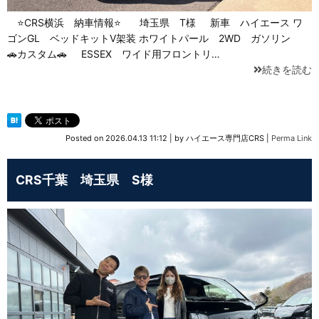
⭐CRS横浜 納車情報⭐ 埼玉県 T様 新車 ハイエース ワ
ゴンGL ベッドキットV架装 ホワイトパール 2WD ガソリン
🚗カスタム🚗 ESSEX ワイド用フロントリ…
続きを読む
Posted on
2026.04.13 11:12
|
by
ハイエース専門店CRS
|
Perma Link
CRS千葉 埼玉県 S様