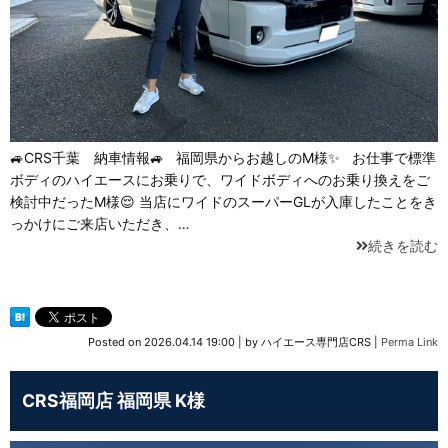
🚙CRS千葉 納車情報🚙 福岡県からお越しのM様✨ お仕事で標準
ボディのハイエースにお乗りで、ワイドボディへのお乗り換えをご
検討中だったM様😌 当店にワイドのスーパーGLが入庫したことをき
っかけにご来店いただき、…
続きを読む
Posted on
2026.04.14 19:00
|
by
ハイエース専門店CRS
|
Perma Link
CRS福岡店 福岡県 K様