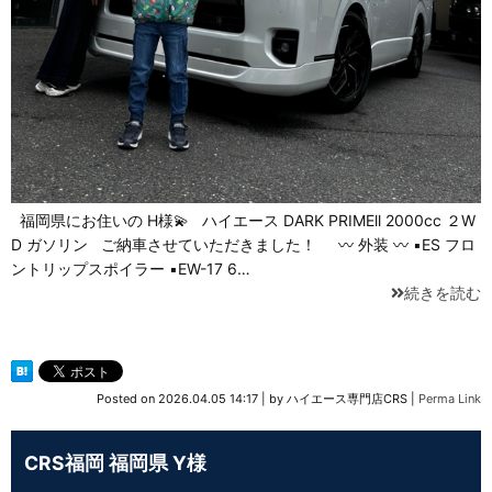
福岡県にお住いの H様💫 ハイエース DARK PRIMEll 2000cc ２W
D ガソリン ご納車させていただきました！ 〰 外装 〰 ▪ES フロ
ントリップスポイラー ▪EW-17 6…
続きを読む
Posted on
2026.04.05 14:17
|
by
ハイエース専門店CRS
|
Perma Link
CRS福岡 福岡県 Y様