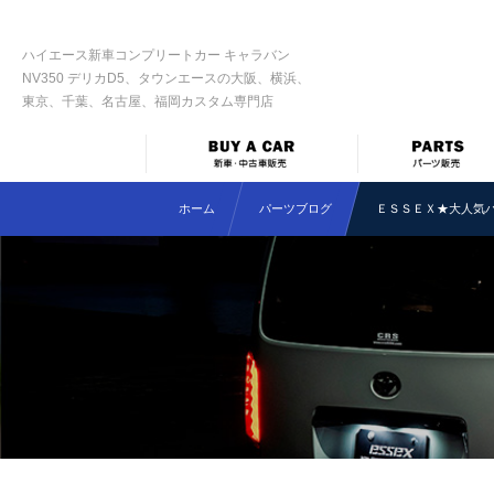
ハイエース新車コンプリートカー キャラバン
NV350 デリカD5、タウンエースの大阪、横浜、
東京、千葉、名古屋、福岡カスタム専門店
ホーム
パーツブログ
ＥＳＳＥＸ★大人気