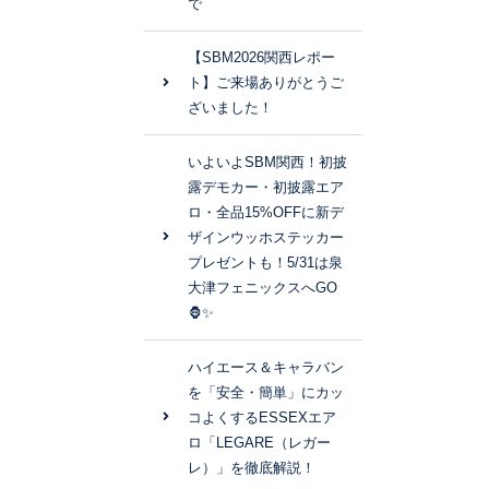
で
【SBM2026関西レポー
ト】ご来場ありがとうご
ざいました！
いよいよSBM関西！初披
露デモカー・初披露エア
ロ・全品15%OFFに新デ
ザインウッホステッカー
プレゼントも！5/31は泉
大津フェニックスへGO
🦍✨
ハイエース＆キャラバン
を「安全・簡単」にカッ
コよくするESSEXエア
ロ「LEGARE（レガー
レ）」を徹底解説！