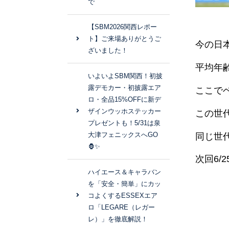
で
【SBM2026関西レポー
ト】ご来場ありがとうご
今の日
ざいました！
平均年齢
いよいよSBM関西！初披
露デモカー・初披露エア
ここで
ロ・全品15%OFFに新デ
ザインウッホステッカー
この世
プレゼントも！5/31は泉
大津フェニックスへGO
同じ世
🦍✨
次回6
ハイエース＆キャラバン
を「安全・簡単」にカッ
コよくするESSEXエア
ロ「LEGARE（レガー
レ）」を徹底解説！